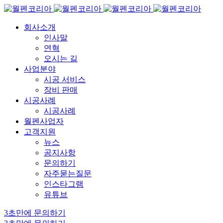
회사소개
인사말
연혁
오시는 길
사업분야
시공 서비스
장비 판매
시공사례
시공사례
월펜사업자
고객지원
뉴스
공지사항
문의하기
자주묻는질문
인스타그램
유튜브
3초만에 문의하기