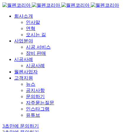
회사소개
인사말
연혁
오시는 길
사업분야
시공 서비스
장비 판매
시공사례
시공사례
월펜사업자
고객지원
뉴스
공지사항
문의하기
자주묻는질문
인스타그램
유튜브
3초만에 문의하기